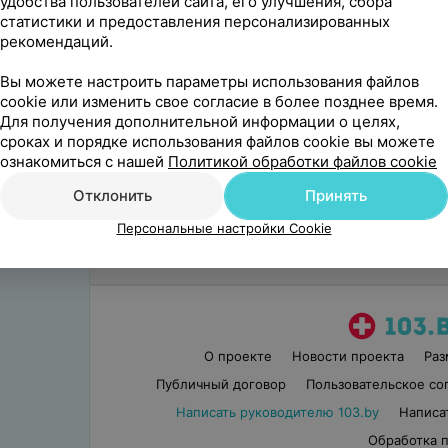
удобства пользователей сайта, его улучшения, сбора
статистики и предоставления персонализированных
СТУДИЯ КРАСОТЫ
рекомендаций.
INTUITION (Интуишн)
Минск, пр-т Независимости, 11
Вы можете настроить параметры использования файлов
cookie или изменить свое согласие в более позднее время.
Для получения дополнительной информации о целях,
Telegram
Viber
WhatsApp
сроках и порядке использования файлов cookie вы можете
ознакомиться с нашей
Политикой обработки файлов cookie
17 отзывов
Отклонить
Принять
Персональные настройки Cookie
О проекте
Новости проекта
Ра
Публичный договор
Пользовательское со
Написать руководителю 103.by
Написа
Обработка 