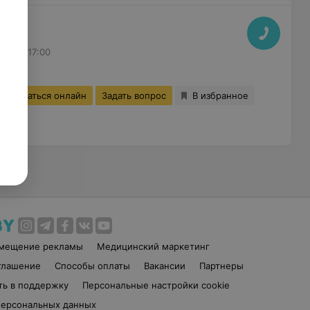
к2
до 17:00
Записаться онлайн
Задать вопрос
В избранное
змещение рекламы
Медицинский маркетинг
глашение
Способы оплаты
Вакансии
Партнеры
ть в поддержку
Персональные настройки cookie
персональных данных